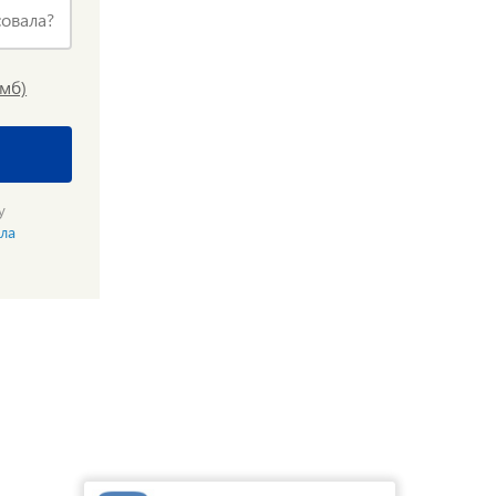
совала?
1мб)
у
ла