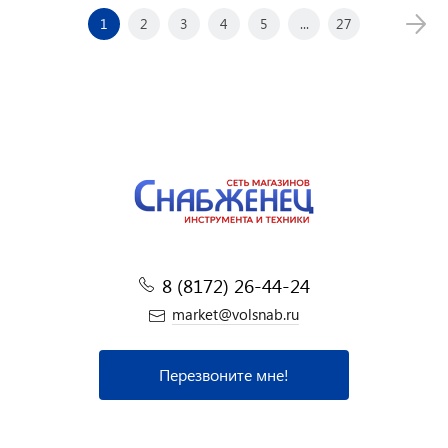
1
2
3
4
5
...
27
8 (8172) 26-44-24
market@volsnab.ru
Перезвоните мне!