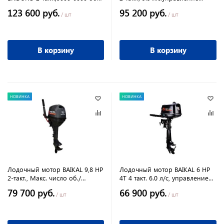
мин
румпель Макс. число об./
123 600 руб.
95 200 руб.
мин.4500-5500
/ шт
/ шт
В корзину
В корзину
НОВИНКА
НОВИНКА
Лодочный мотор BAIKAL 9,8 HP
Лодочный мотор BAIKAL 6 HP
2-такт., Макс. число об./
4T 4 такт. 6.0 л/с, управление
мин.4500-5500
румпель
79 700 руб.
66 900 руб.
/ шт
/ шт