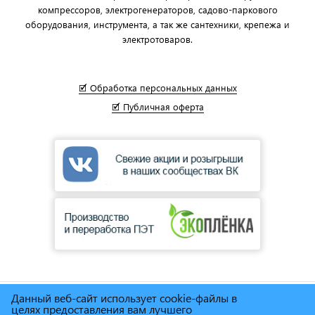
компрессоров, электрогенераторов, садово-паркового
оборудования, инструмента, а так же сантехники, крепежа и
электротоваров.
🗹 Обработка персональных данных
🗹 Публичная оферта
Данный веб-сайт использует cookie-файлы в
© Сеть магазинов инструмента и техники
"Торговый дом
целях предоставления вам лучшего
Снабженец"
1995г. - 2025г.