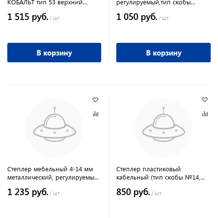
КОБАЛЬТ тип 53 верхний
регулируемый,тип скобы
регулятор удара
53//MATRIX MASTER
1 515 руб.
1 050 руб.
/ шт
/ шт
В корзину
В корзину
Степлер мебельный 4-14 мм
Степлер пластиковый
металлический, регулируемый,
кабельный (тип скобы №14,
53 тип Сибртех
№15) EUROTEX
1 235 руб.
850 руб.
/ шт
/ шт