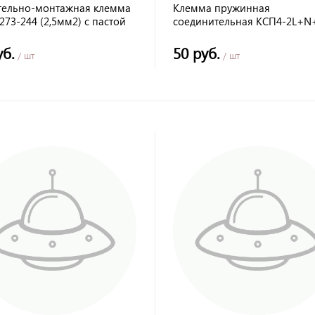
тельно-монтажная клемма
Клемма пружинная
73-244 (2,5мм2) с пастой
соединительная КСП4-2L+N+
16 A TDM
уб.
50 руб.
/ шт
/ шт