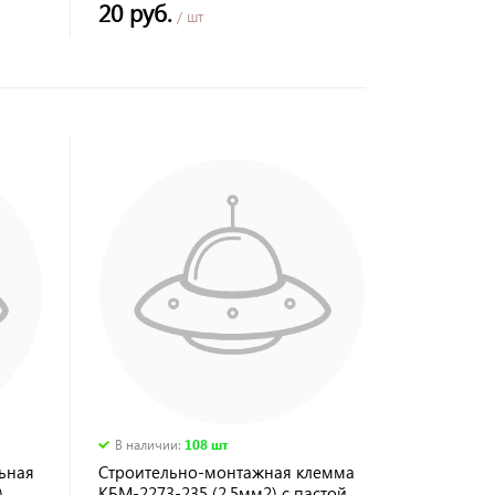
20 руб.
/ шт
В наличии
:
108 шт
ьная
Строительно-монтажная клемма
)
КБМ-2273-235 (2,5мм2) с пастой