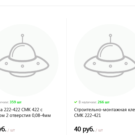
личии
:
359 шт
В наличии
:
266 шт
а 222-422 СМК 422 с
Строительно-монтажная кл
ом 2 отверстия 0,08-4мм
СМК 222-421
) PROxima
уб.
40 руб.
/ шт
/ шт