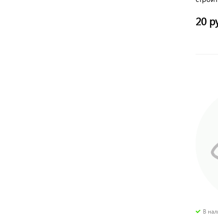
20 р
В на