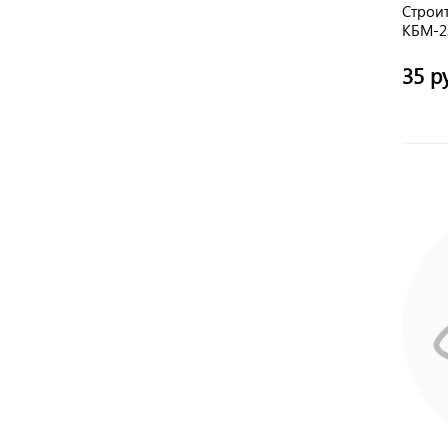
Строи
КБМ-22
TDM
35 р