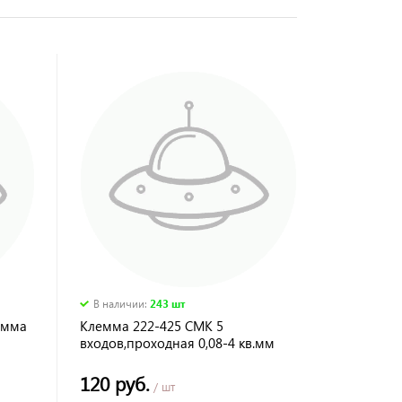
В наличии
:
243 шт
емма
Клемма 222-425 СМК 5
входов,проходная 0,08-4 кв.мм
120 руб.
/ шт