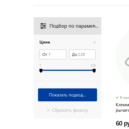
Подбор по параметрам
Цена
От
До
7
120
В на
Клемм
рычаг
(25шт
60 р