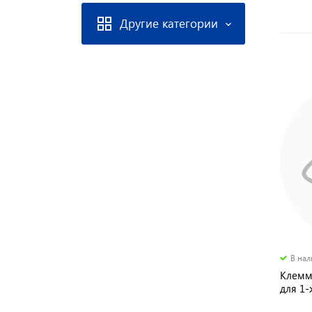
Другие категории
В на
Клемм
для 1
Stekke