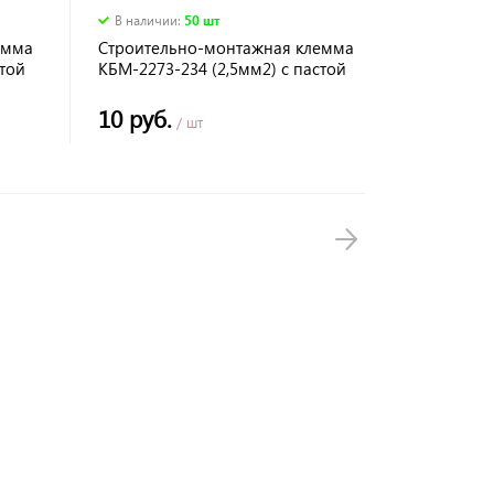
В наличии
:
50 шт
емма
Строительно-монтажная клемма
стой
КБМ-2273-234 (2,5мм2) с пастой
TDM
10 руб.
/ шт