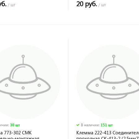
уб.
20 руб.
/ шт
/ шт
личии
:
30 шт
В наличии
:
151 шт
а 773-302 СМК
Клемма 222-413 Соединител
тельно-монтажная
проходная СК-413-2 (2,5мм2