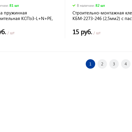
личии
:
81 шт
В наличии
:
82 шт
а пружинная
Строительно-монтажная кл
нительная КСПз3-L+N+PE,
КБМ-2273-246 (2,5мм2) с па
с заземлением под винт
TDM
уб.
15 руб.
/ шт
/ шт
1
2
3
4