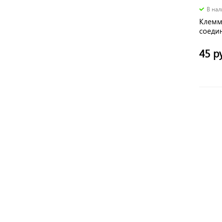
В на
Клемм
соеди
16 A, 
TDM
45 р