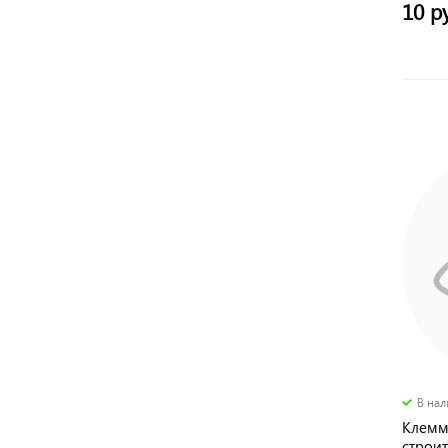
10 р
В на
Клемм
строи