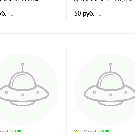
TDM*
уб.
50 руб.
/ шт
/ шт
личии
:
173 шт
В наличии
:
176 шт