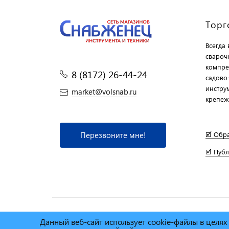
Торг
Всегда
свароч
компре
8 (8172) 26-44-24
садово
инструм
market@volsnab.ru
крепеж
Перезвоните мне!
🗹 Обр
🗹 Пуб
Данный веб-сайт использует cookie-файлы в целя
© Сеть магазинов инструмента и техники
"Торговы