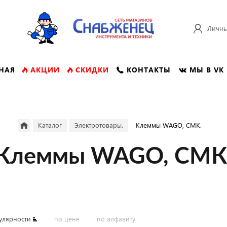
Личны
НАЯ
АКЦИИ
СКИДКИ
КОНТАКТЫ
МЫ В VK
Каталог
Электротовары.
Клеммы WAGO, СМК.
Клеммы WAGO, СМК
улярности
по цене
по алфавиту