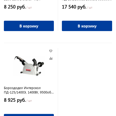
мин, 230мм, глубина 20-65мм,
8 250 руб.
17 540 руб.
10,7кг
/ шт
/ шт
В корзину
В корзину
Бороздодел Интерскол
ПД-125/1400Э, 1400Вт, 9500об/
мин, 125мм, глубина 0-30мм,
8 925 руб.
2,4кг
/ шт