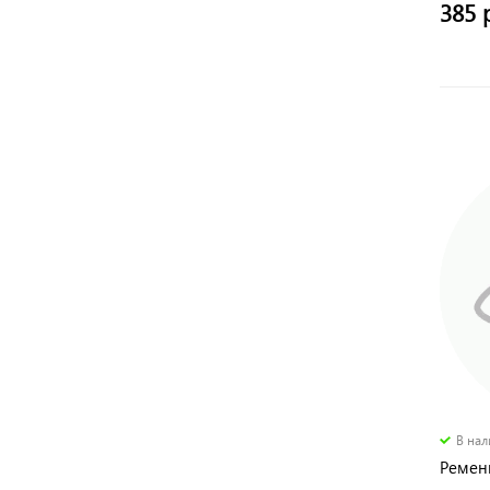
385 
В на
Ремен