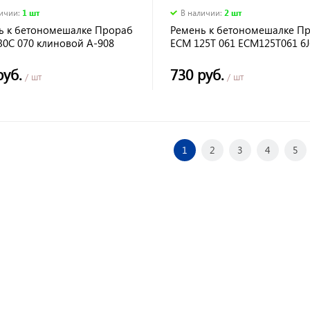
личии
:
1 шт
В наличии
:
2 шт
ь к бетономешалке Прораб
Ремень к бетономешалке П
30C 070 клиновой А-908
ECM 125T 061 ECM125T061 6J
руб.
730 руб.
/ шт
/ шт
1
2
3
4
5