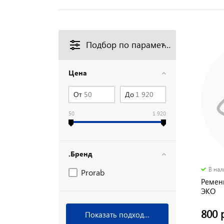
Подбор по параметрам
Цена
От
До
50
1 920
.Бренд
В на
Prorab
Ремень
ЭКО
800 