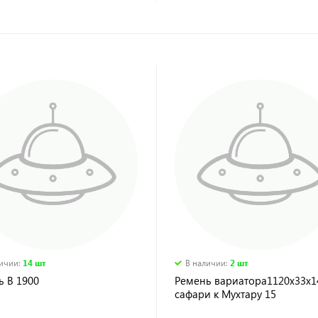
личии
:
14 шт
В наличии
:
2 шт
ь В 1900
Ремень вариатора1120х33х1
сафари к Мухтару 15