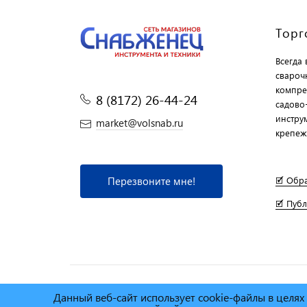
Торг
Всегда
свароч
компре
8 (8172) 26-44-24
садово
инструм
market@volsnab.ru
крепеж
Перезвоните мне!
🗹 Обр
🗹 Пуб
Данный веб-сайт использует cookie-файлы в целя
© Сеть магазинов инструмента и техники
"Торговы