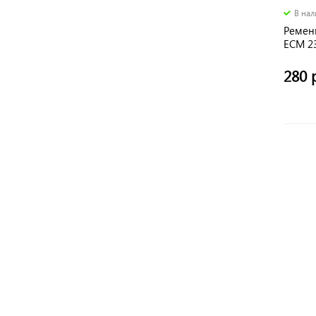
В на
Ремен
ECM 2
280 