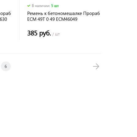
В наличии
:
5 шт
рораб
Ремень к бетономешалке Прораб
630
ECM 49T 0 49 ECM46049
385 руб.
/ шт
6