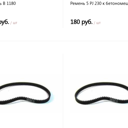
ь В 1180
Ремень 5 PJ 230 к бетономе
руб.
180 руб.
/ шт
/ шт