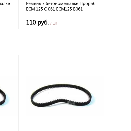
шалке
Ремень к бетономешалке Прораб
ECM 125 С 061 ECM125 B061
110 руб.
/ шт