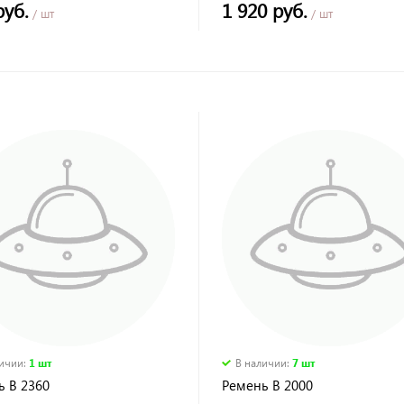
руб.
1 920 руб.
/ шт
/ шт
личии
:
1 шт
В наличии
:
7 шт
ь В 2360
Ремень В 2000