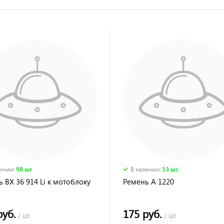
личии
:
98 шт
В наличии
:
53 шт
 BX 36 914 Li к мотоблоку
Ремень А 1220
руб.
175 руб.
/ шт
/ шт