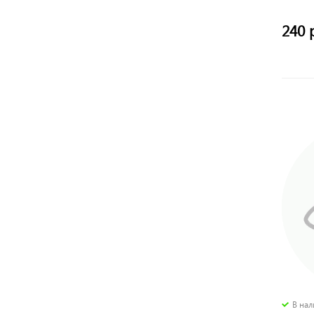
240 
В на