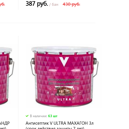
387 руб.
уб.
430 руб.
/ бан
В наличии
:
63 шт
АНДР
Антисептик V ULTRA МАХАГОН 3л
ет)
(срок действия защиты 7 лет)