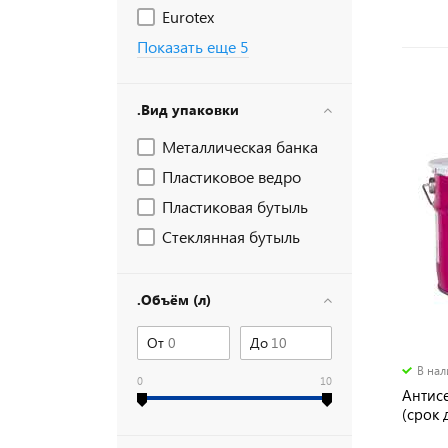
Eurotex
Показать еще 5
.Вид упаковки
Металлическая банка
Пластиковое ведро
Пластиковая бутыль
Стеклянная бутыль
.Объём (л)
От
До
В на
0
10
Антис
(срок 