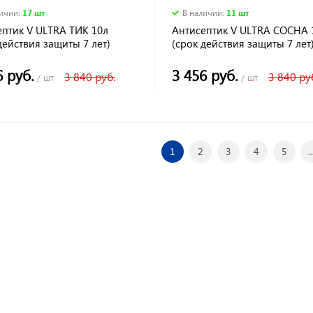
личии
:
17 шт
В наличии
:
11 шт
ептик V ULTRA ТИК 10л
Антисептик V ULTRA СОСНА 
действия защиты 7 лет)
(срок действия защиты 7 лет
6 руб.
3 456 руб.
3 840 руб.
3 840 ру
/ шт
/ шт
1
2
3
4
5
..