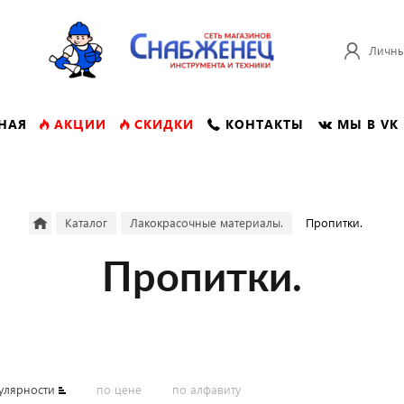
Личны
НАЯ
АКЦИИ
СКИДКИ
КОНТАКТЫ
МЫ В VK
Каталог
Лакокрасочные материалы.
Пропитки.
Пропитки.
улярности
по цене
по алфавиту