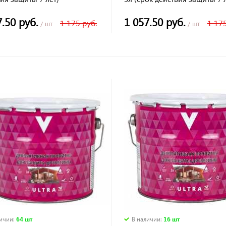
7.50 руб.
1 057.50 руб.
1 175 руб.
1 175
/ шт
/ шт
личии
:
64 шт
В наличии
:
16 шт