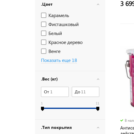
3 69
.Цвет
Карамель
Фисташковый
Белый
Красное дерево
Венге
Показать еще 18
.Вес (кг)
От
До
1
11
В на
.Тип покрытия
Антисе
действ