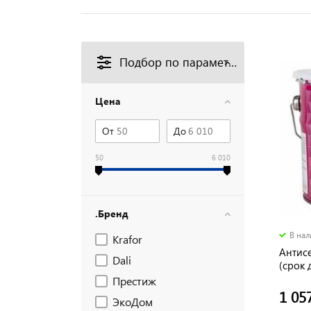
Подбор по параметрам
Цена
От
До
50
6 010
.Бренд
В на
Krafor
Антис
Dali
(срок 
Престиж
1 05
ЭкоДом