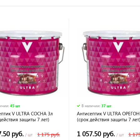
личии
:
45 шт
В наличии
:
37 шт
ептик V ULTRA СОСНА 3л
Антисептик V ULTRA ОРЕГОН
действия защиты 7 лет)
(срок действия защиты 7 лет
7.50 руб.
1 057.50 руб.
1 175 руб.
1 175
/ шт
/ шт