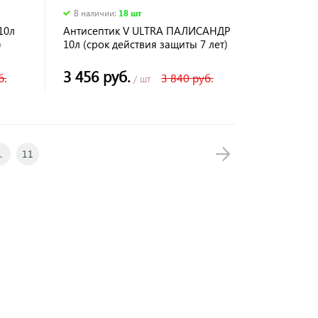
В наличии
:
18 шт
10л
Антисептик V ULTRA ПАЛИСАНДР
)
10л (срок действия защиты 7 лет)
3 456 руб.
б.
3 840 руб.
/ шт
.
11