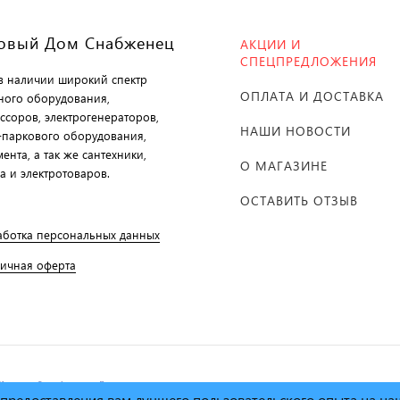
овый Дом Снабженец
АКЦИИ И
СПЕЦПРЕДЛОЖЕНИЯ
 в наличии широкий спектр
ОПЛАТА И ДОСТАВКА
ного оборудования,
ссоров, электрогенераторов,
НАШИ НОВОСТИ
-паркового оборудования,
ента, а так же сантехники,
О МАГАЗИНЕ
а и электротоваров.
ОСТАВИТЬ ОТЗЫВ
аботка персональных данных
личная оферта
й дом Снабженец"
1995г. -
х предоставления вам лучшего пользовательского опыта на н