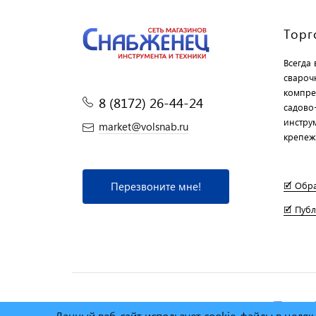
Торг
Всегда
свароч
компре
8 (8172) 26-44-24
садово
инструм
market@volsnab.ru
крепеж
Перезвоните мне!
🗹 Обр
🗹 Пуб
© Сеть магазинов инструмента и техники
"Торговы
Данный веб-сайт использует cookie-файлы в целя