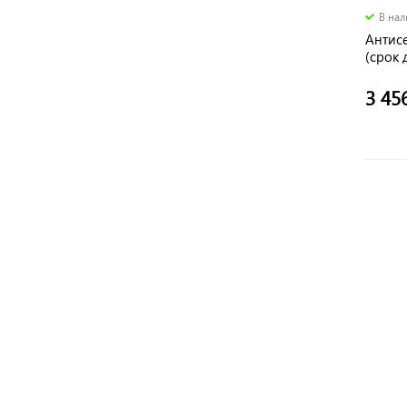
В на
Антис
(срок 
3 45