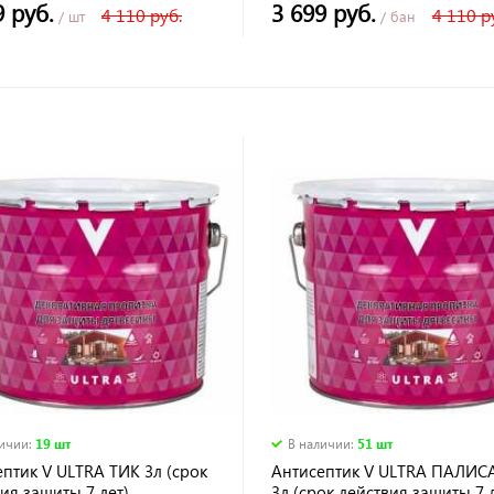
9 руб.
3 699 руб.
4 110 руб.
4 110 р
/ шт
/ бан
личии
:
19 шт
В наличии
:
51 шт
птик V ULTRA ТИК 3л (срок
Антисептик V ULTRA ПАЛИС
ия защиты 7 лет)
3л (срок действия защиты 7 л