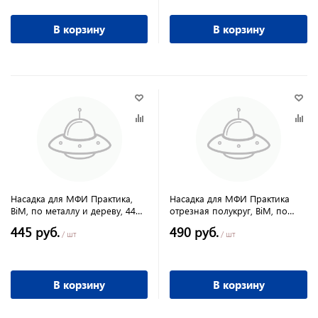
В корзину
В корзину
Насадка для МФИ Практика,
Насадка для МФИ Практика
BiM, по металлу и дереву, 44
отрезная полукруг, BiM, по
мм, мелкий зуб
металлу и дереву, 28 мм,
445 руб.
490 руб.
мелкий зуб
/ шт
/ шт
В корзину
В корзину