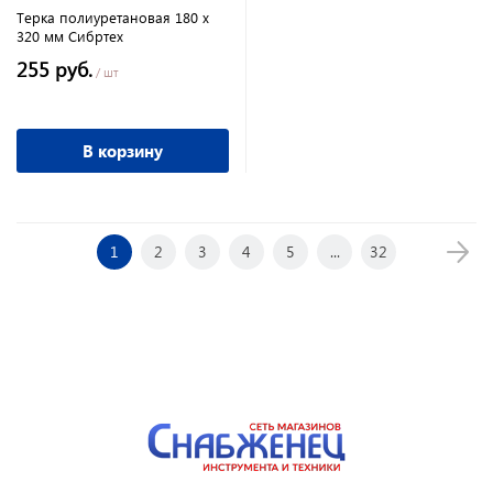
Терка полиуретановая 180 х
320 мм Сибртех
255 руб.
/ шт
В корзину
1
2
3
4
5
...
32