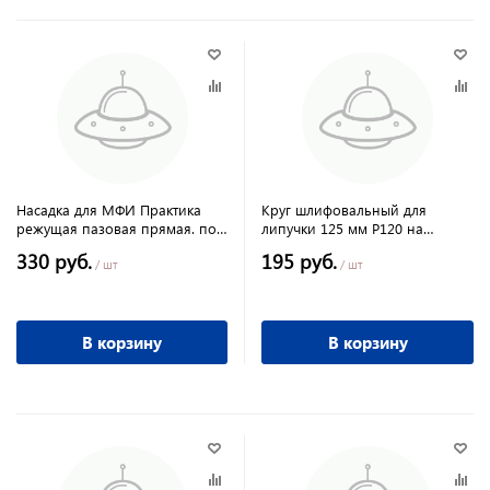
Насадка для МФИ Практика
Круг шлифовальный для
режущая пазовая прямая. по
липучки 125 мм Р120 на
дереву 34 мм крупный зуб
ворсовой подложке 10 шт
330 руб.
195 руб.
Matrix
/ шт
/ шт
В корзину
В корзину