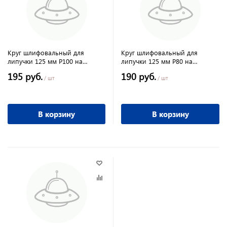
Круг шлифовальный для
Круг шлифовальный для
липучки 125 мм Р100 на
липучки 125 мм Р80 на
ворсовой подложке 10 шт
ворсовой подложке 10 шт
195 руб.
190 руб.
Matrix
Matrix
/ шт
/ шт
В корзину
В корзину