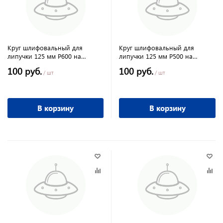
Круг шлифовальный для
Круг шлифовальный для
липучки 125 мм Р600 на
липучки 125 мм Р500 на
ворсовой подложке
ворсовой подложке
100 руб.
100 руб.
перфорированный 5 шт
перфорированный 5 шт
/ шт
/ шт
MATRIX
MATRIX
В корзину
В корзину