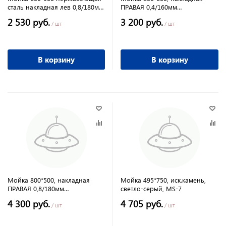
сталь накладная лев 0,8/180мм
ПРАВАЯ 0,4/160мм
MLN-6050 L
нержавеющая сталь MLN-8060
2 530 руб.
3 200 руб.
R без сифона
/ шт
/ шт
В корзину
В корзину
Мойка 800*500, накладная
Мойка 495*750, иск.камень,
ПРАВАЯ 0,8/180мм
светло-серый, MS-7
нержавеющая сталь MLN-8050
4 300 руб.
4 705 руб.
R
/ шт
/ шт