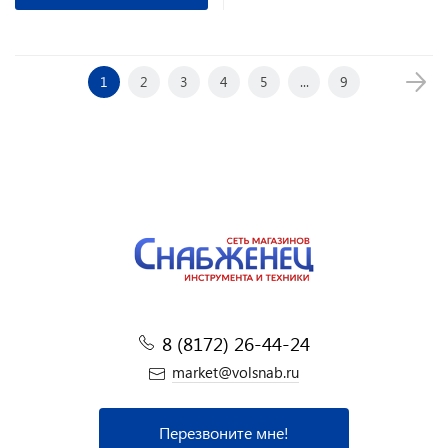
1
2
3
4
5
...
9
8 (8172) 26-44-24
market@volsnab.ru
Перезвоните мне!