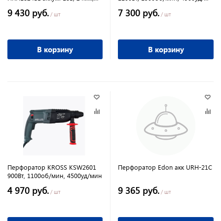
без АКБ и ЗУ+адаптео
мин
9 430 руб.
7 300 руб.
/ шт
/ шт
В корзину
В корзину
Перфоратор KROSS KSW2601
Перфоратор Edon акк URH-21C
900Вт, 1100об/мин, 4500уд/мин
4 970 руб.
9 365 руб.
/ шт
/ шт