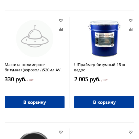
Мастика полимерно-
!!!Праймер битумный 15 кг
битумная(аэрозоль)520мл AVS
ведро
AVK-743
330 руб.
2 005 руб.
/ шт
/ шт
В корзину
В корзину