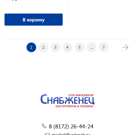
В корзину
1
2
3
4
5
...
7
8 (8172) 26-44-24
market@volsnab.ru