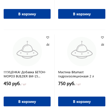
В корзину
В корзину
!!!!УЦЕНКА! Добавка БЕТОН-
Мастика Bitumast
МОРОЗ BUILDER БМ-15
гидроизоляционаая 2 л
модифицирующая
450 руб.
750 руб.
противоморозная 10 кг
/ шт
/ шт
В корзину
В корзину