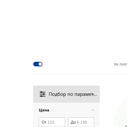
по поп
Подбор по параметрам
Цена
От
До