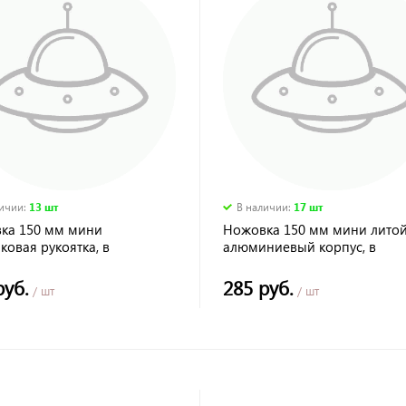
личии
:
13 шт
В наличии
:
17 шт
ка 150 мм мини
Ножовка 150 мм мини лито
ковая рукоятка, в
алюминиевый корпус, в
екте полотно по
комплекте полотно по
нию/пластику КОБАЛЬТ
алюминию/пластику КОБАЛ
руб.
285 руб.
/ шт
/ шт