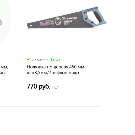
В наличии
:
12 шт
 мм,
Ножовка по дереву 450 мм
мп.
шаг3,5мм/7 тефлон покр
закаленный зуб. Кобальт
770 руб.
/ шт