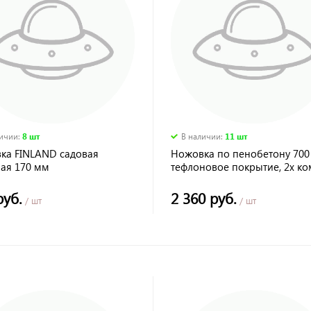
личии
:
8 шт
В наличии
:
11 шт
ка FINLAND садовая
Ножовка по пенобетону 700
ная 170 мм
тефлоновое покрытие, 2х ко
рукоятка, 1 TPI, КОБАЛЬТ
руб.
2 360 руб.
/ шт
/ шт