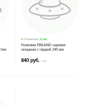
В наличии
:
11 шт
Ножовка FINLAND садовая
стик
складная с гардой 240 мм
840 руб.
/ шт