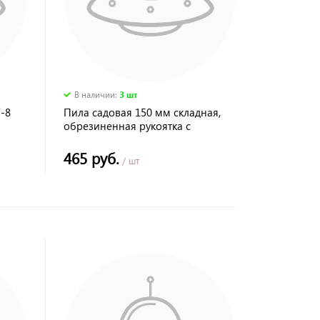
В наличии
:
3 шт
-8
Пила садовая 150 мм складная,
обрезиненная рукоятка с
защитной кулисой, Palisad
465 руб.
/ шт