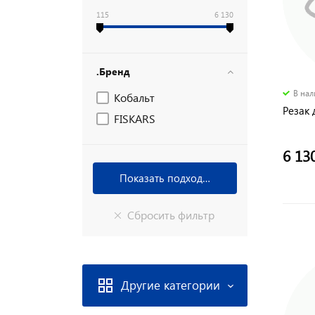
115
6 130
.Бренд
В на
Кобальт
Резак 
FISKARS
6 13
Другие категории