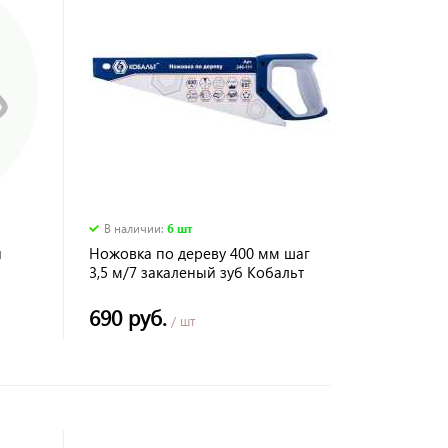
В наличии
:
6 шт
й
Ножовка по дереву 400 мм шаг
3,5 м/7 закаленый зуб Кобальт
ЬТ
690 руб.
/ шт