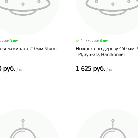
личии
:
3 шт
В наличии
:
6 шт
для ламината 210мм Sturm
Ножовка по дереву 450 мм 7
TPI, зуб-3D, Hanskonner
0 руб.
1 625 руб.
/ шт
/ шт