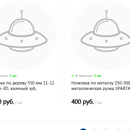
личии
:
3 шт
В наличии
:
5 шт
ка по дереву 550 мм 11-12
Ножовка по металлу 250-30
уб-3D, каленый зуб,
металлическая ручка SPART
омпонентная рукоятка
NHA"//GROSS
0 руб.
400 руб.
/ шт
/ шт