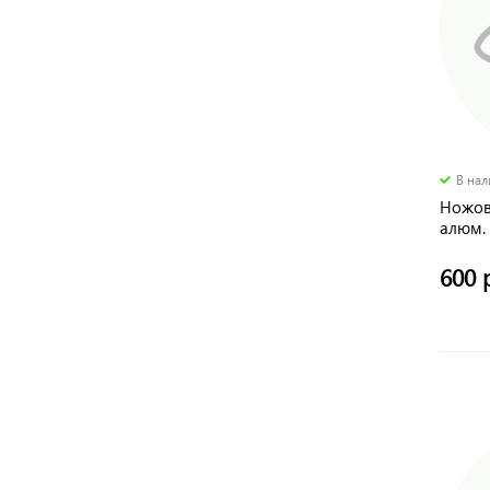
В на
Ножов
алюм. 
накла
600 