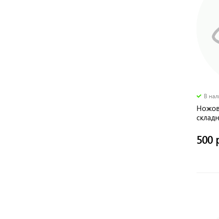
В на
Ножов
склад
500 