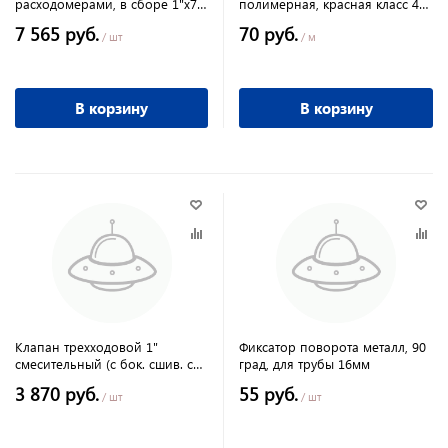
расходомерами, в сборе 1"х7
полимерная, красная класс 4-8
вых ЕК 3/4"
бар
7 565 руб.
70 руб.
/ шт
/ м
В корзину
В корзину
Клапан трехходовой 1"
Фиксатор поворота металл, 90
смесительный (с бок. сшив. с
град, для трубы 16мм
возможностью полного
3 870 руб.
55 руб.
перекр)
/ шт
/ шт