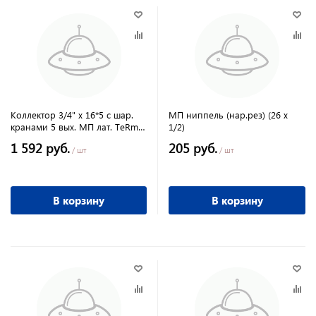
Коллектор 3/4" х 16*5 с шар.
МП ниппель (нар.рез) (26 х
кранами 5 вых. МП лат. TeRma
1/2)
(14004)
1 592 руб.
205 руб.
/ шт
/ шт
В корзину
В корзину