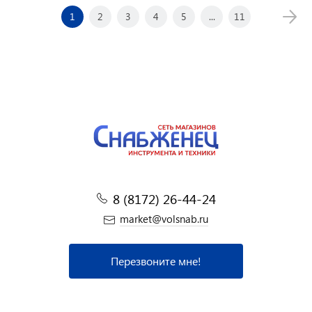
1
2
3
4
5
...
11
8 (8172) 26-44-24
market@volsnab.ru
Перезвоните мне!