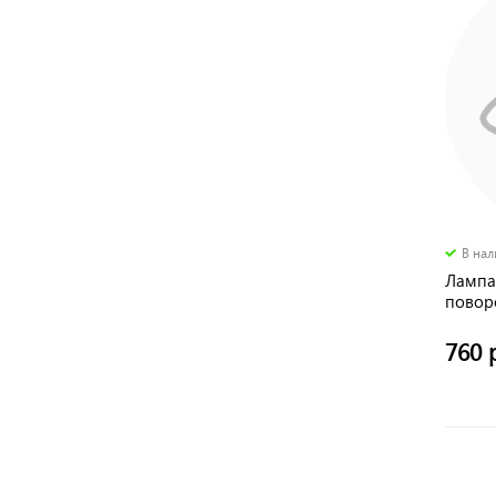
В на
Лампа
повор
760 