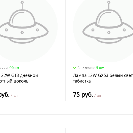
личии
:
90 шт
В наличии
:
5 шт
 22W G13 дневной
Лампа 12W GX53 белый свет
отный цоколь
таблетка
руб.
75 руб.
/ шт
/ шт