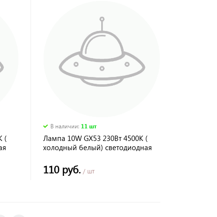
В наличии
:
11 шт
 (
Лампа 10W GX53 230Вт 4500К (
ая
холодный белый) светодиодная
ERGOLUX LED
110 руб.
/ шт