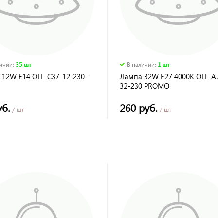
личии
:
35 шт
В наличии
:
1 шт
 12W E14 OLL-C37-12-230-
Лампа 32W Е27 4000К OLL-А
32-230 PROMO
уб.
260 руб.
/ шт
/ шт