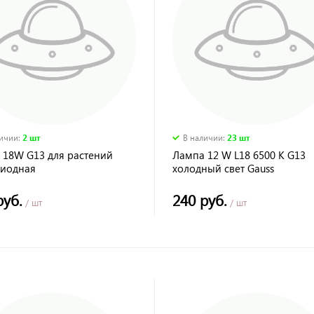
личии
:
2 шт
В наличии
:
23 шт
 18W G13 для растений
Лампа 12 W L18 6500 K G13
диодная
холодный свет Gauss
руб.
240 руб.
/ шт
/ шт