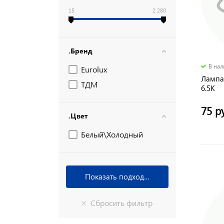
15
2 280
.Бренд
В на
Eurolux
Лампа
ТДМ
6.5K
75 р
.Цвет
Белый\Холодный