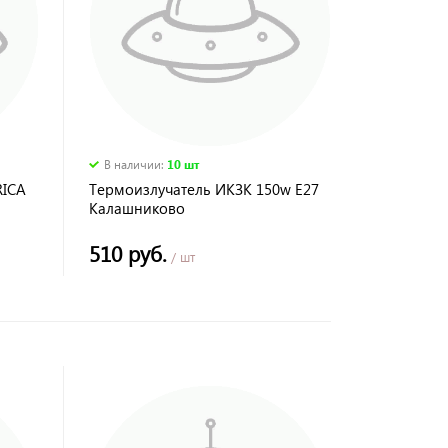
В наличии
:
10 шт
RICA
Термоизлучатель ИКЗК 150w Е27
Калашниково
510 руб.
/ шт