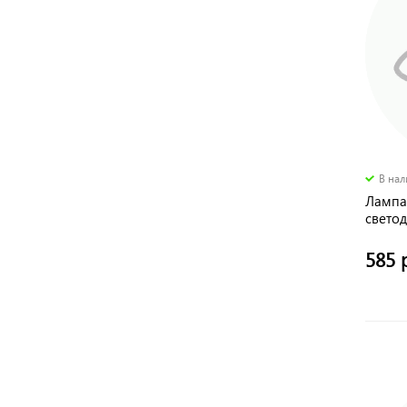
В на
Лампа
свето
585 