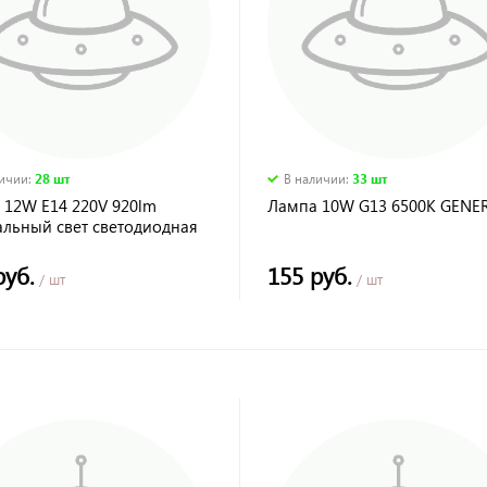
личии
:
28 шт
В наличии
:
33 шт
 12W E14 220V 920lm
Лампа 10W G13 6500K GENE
альный свет светодиодная
uss Elementary
руб.
155 руб.
/ шт
/ шт