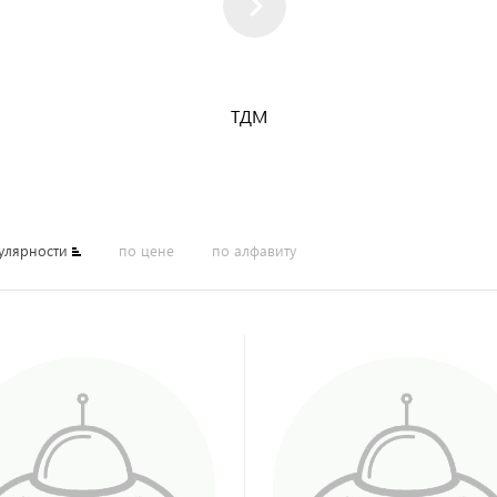
ТДМ
улярности
по цене
по алфавиту