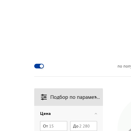
по поп
Подбор по параметрам
Цена
От
До