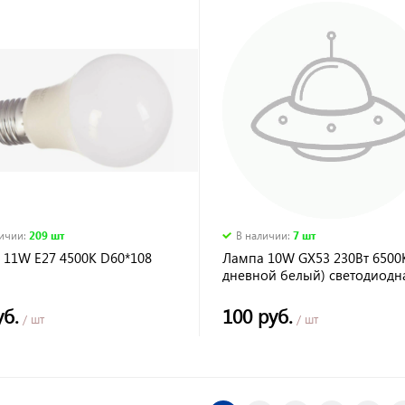
личии
:
209 шт
В наличии
:
7 шт
 11W E27 4500K D60*108
Лампа 10W GX53 230Вт 6500К
дневной белый) светодиодн
ERGOLUX LED
уб.
100 руб.
/ шт
/ шт