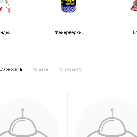
янды.
Фейерверки.
Ё
улярности
по цене
по алфавиту