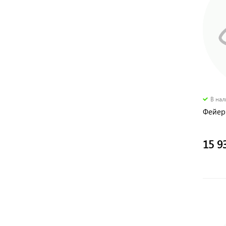
В на
Фейерв
15 9