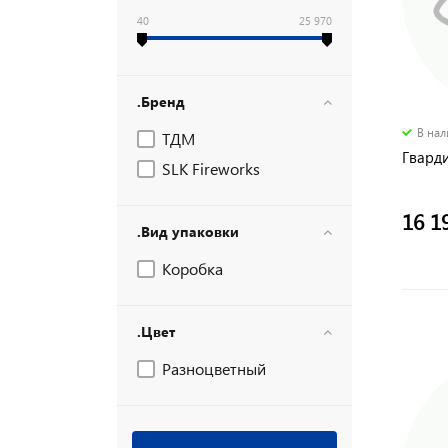
40
25 970
.Бренд
В на
ТДМ
Гварди
SLK Fireworks
16 1
.Вид упаковки
Коробка
.Цвет
Разноцветный