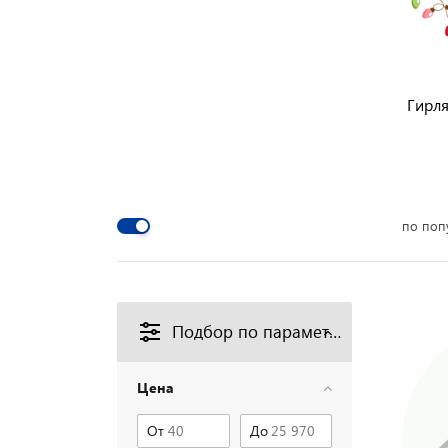
Гирл
по поп
Подбор по параметрам
Цена
От
До