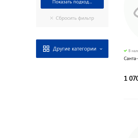
Другие категории
В на
Санта
1 07