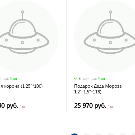
личии
:
5 шт
В наличии
:
4 шт
я корона (1,25"*100)
Подарок Деда Мороза
1,2"-1,5"*118)
90 руб.
25 970 руб.
/ шт
/ шт