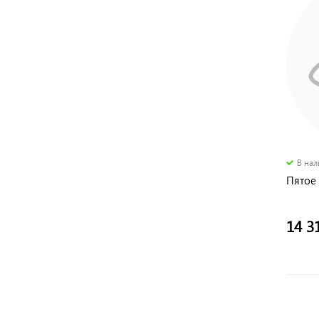
В на
Пятое 
14 3