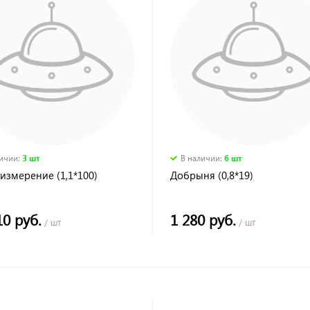
личии
:
3 шт
В наличии
:
6 шт
измерение (1,1*100)
Добрыня (0,8*19)
10 руб.
1 280 руб.
/ шт
/ шт