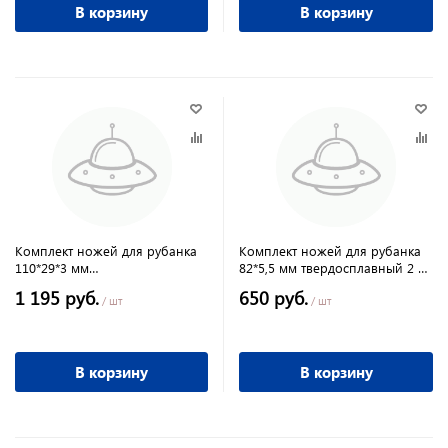
В корзину
В корзину
Комплект ножей для рубанка
Комплект ножей для рубанка
110*29*3 мм
82*5,5 мм твердосплавный 2 шт
быстрорежущ.сталь для Makita
ПРАКТИКА
1 195 руб.
650 руб.
(2 шт) ПРАКТИКА
/ шт
/ шт
В корзину
В корзину