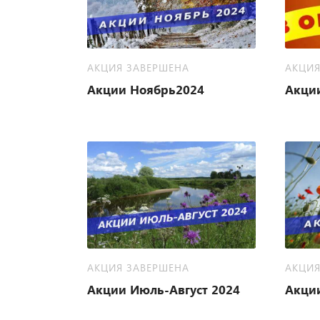
АКЦИЯ ЗАВЕРШЕНА
АКЦИЯ
Акции Ноябрь2024
Акции
АКЦИЯ ЗАВЕРШЕНА
АКЦИЯ
Акции Июль-Август 2024
Акци