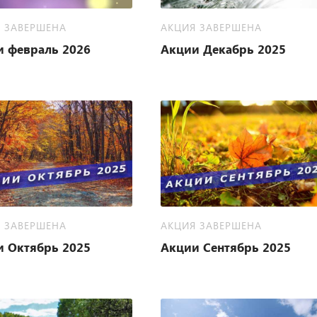
 ЗАВЕРШЕНА
АКЦИЯ ЗАВЕРШЕНА
 февраль 2026
Акции Декабрь 2025
 ЗАВЕРШЕНА
АКЦИЯ ЗАВЕРШЕНА
 Октябрь 2025
Акции Сентябрь 2025