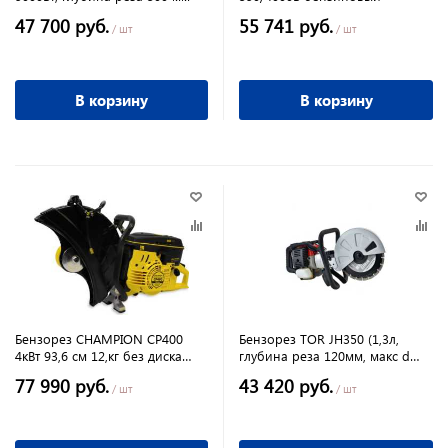
47 700 руб.
55 741 руб.
/ шт
/ шт
В корзину
В корзину
Бензорез CHAMPION СР400
Бензорез TOR JH350 (1,3л,
4кВт 93,6 см 12,кг без диска
глубина реза 120мм, макс d
D400мм d20/25,4
диска 350мм)
77 990 руб.
43 420 руб.
/ шт
/ шт