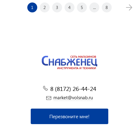
1
2
3
4
5
...
8
8 (8172) 26-44-24
market@volsnab.ru
Перезвоните мне!