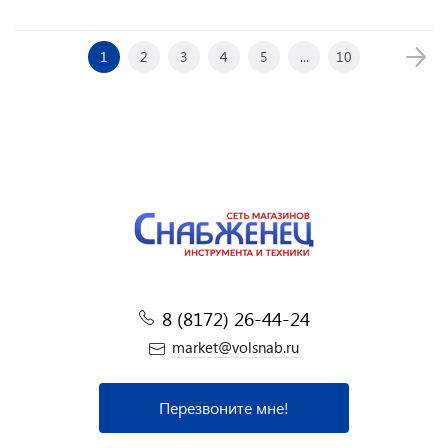
1
2
3
4
5
...
10
8 (8172) 26-44-24
market@volsnab.ru
Перезвоните мне!