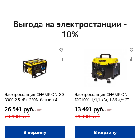
ру
ок
Выгода на электростанции -
10%
Электростанция CHAMPION GG
Электростанция CHAMPION
3000 2,5 кВт, 220В, бензин.4-
IGG1001 1/1,1 кВт, 1,86 л/с 2Т
такт, 4,62 л/с, расход 1,4л/ч
2,2 л. 12В 11,8кг
26 541 руб.
13 491 руб.
/ шт
/ шт
29 490 руб.
14 990 руб.
В корзину
В корзину