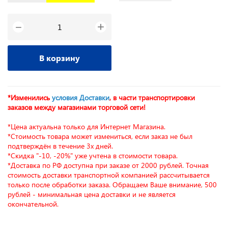
+
−
В корзину
*Изменились
условия Доставки
, в части транспортировки
заказов между магазинами торговой сети!
*Цена актуальна только для Интернет Магазина.
*Стоимость товара может измениться, если заказ не был
*
подтверждён в течение 3х дней.
за
*Скидка "-10, -20%" уже учтена в стоимости товара.
*Доставка по РФ доступна при заказе от 2000 рублей. Точная
*Ц
стоимость доставки транспортной компанией рассчитывается
*С
только после обработки заказа. Обращаем Ваше внимание, 500
по
рублей - минимальная цена доставки и не является
*С
окончательной.
*Д
ст
то