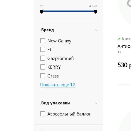
25
4 870
.Бренд
В на
New Galaxy
Антифр
FIT
кг
Gazpromneft
530 
KERRY
Grass
Показать еще 12
.Вид упаковки
Аэрозольный баллон