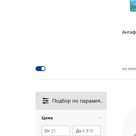
Антиф
по поп
Подбор по параметрам
Цена
От
До