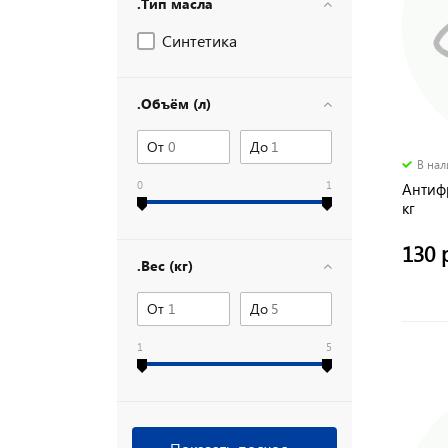
.Тип масла
Синтетика
.Объём (л)
От
До
В на
0
1
Антифр
кг
130 
.Вес (кг)
От
До
1
5