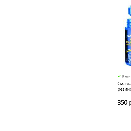
В на
Смазк
резин
ролик
Астро
350 