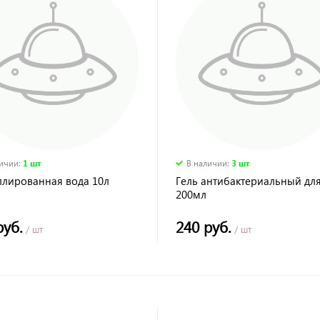
личии
:
1 шт
В наличии
:
3 шт
ллированная вода 10л
Гель антибактериальный для
200мл
руб.
240 руб.
/ шт
/ шт