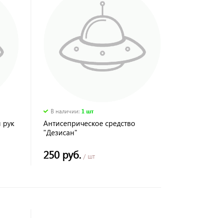
В наличии
:
1 шт
 рук
Антисеприческое средство
"Дезисан"
250 руб.
/ шт