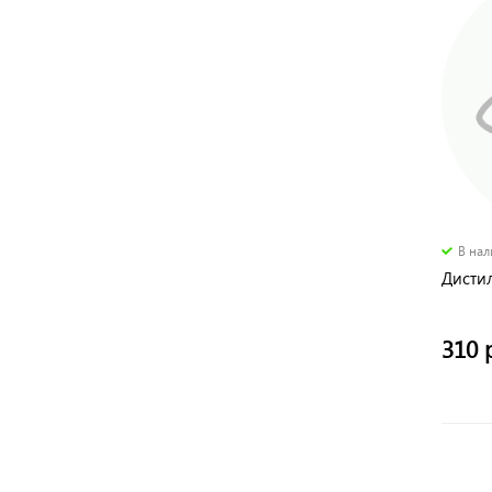
В на
Дисти
310 