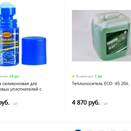
личии
:
14 шт
В наличии
:
1 шт
а силиконовая для
Теплоноситель ECO -65 20л.
овых уплотнителей с
овым апликатм 50мл
хим
руб.
4 870 руб.
/ шт
/ шт