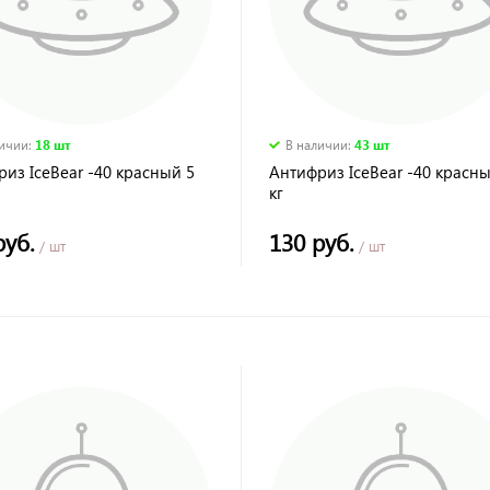
личии
:
18 шт
В наличии
:
43 шт
из IceBear -40 красный 5
Антифриз IceBear -40 красны
кг
руб.
130 руб.
/ шт
/ шт