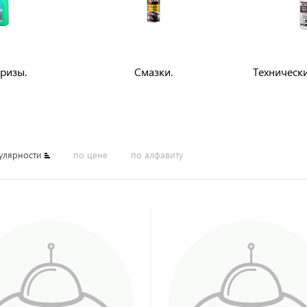
ризы.
Смазки.
Техническ
улярности
по цене
по алфавиту