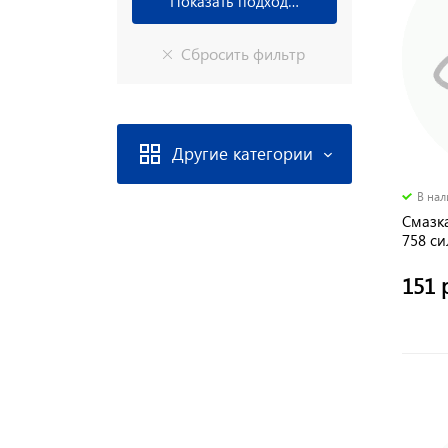
Другие категории
В на
Смазк
758 с
151 