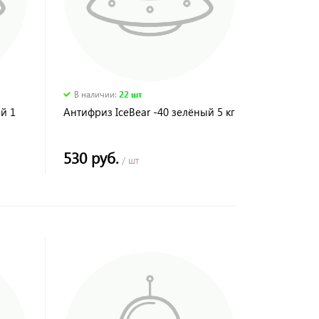
В наличии
:
22 шт
й 1
Антифриз IceBear -40 зелёный 5 кг
530 руб.
/ шт