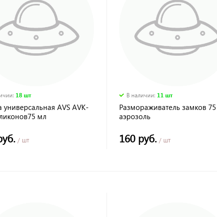
личии
:
18 шт
В наличии
:
11 шт
а универсальная AVS AVK-
Размораживатель замков 75
иликонов75 мл
аэрозоль
руб.
160 руб.
/ шт
/ шт