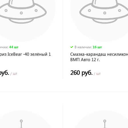
личии
:
44 шт
В наличии
:
16 шт
из IceBear -40 зелёный 1
Смазка-карандаш несилико
ВМП Авто 12 г.
руб.
260 руб.
/ шт
/ шт