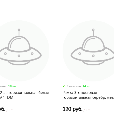
личии
:
19 шт
В наличии
:
14 шт
 2-ая горизонтальная белая
Рамка 3-х постовая
ай" TDM
горизонтальная серебр. мет
"Лама" TDM
уб.
120 руб.
/ шт
/ шт