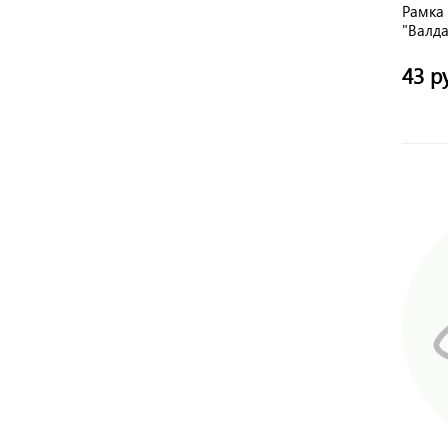
Рамка
"Валд
43 р