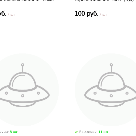
"Таймыр" TDM
уб.
100 руб.
/ шт
/ шт
личии
:
8 шт
В наличии
:
11 шт