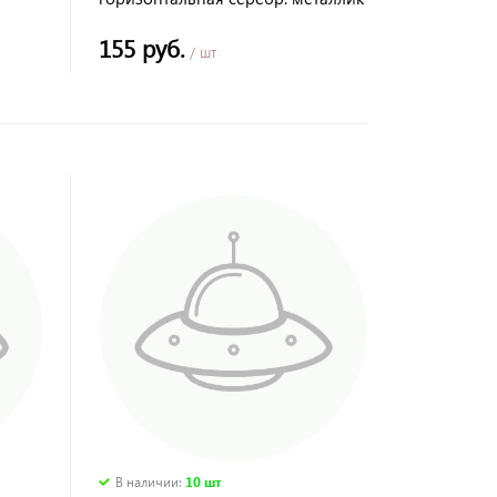
"Лама" TDM
155 руб.
/ шт
В наличии
:
10 шт