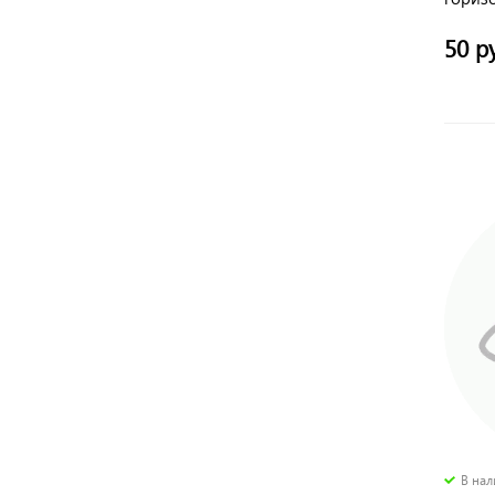
TDM
50 р
В на