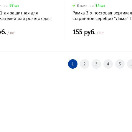
личии
:
97 шт
В наличии
:
14 шт
1-ая защитная для
Рамка 3-х постовая вертика
чателей или розеток для
старинное серебро "Лама" 
ы обоев 130*130 мм белая
уб.
155 руб.
/ шт
/ шт
1
2
3
4
5
..