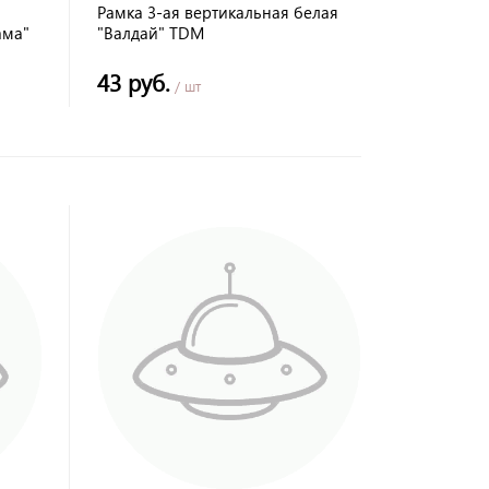
Рамка 3-ая вертикальная белая
ама"
"Валдай" TDM
43 руб.
/ шт