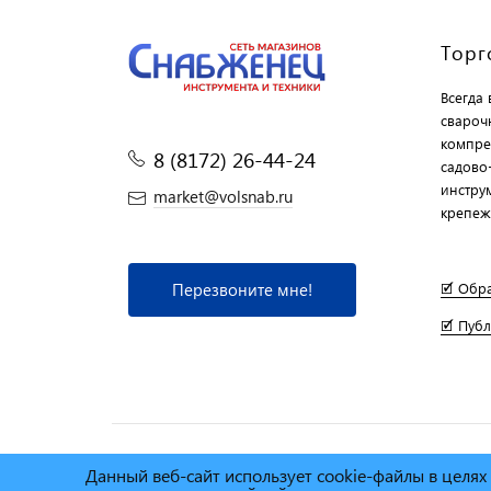
Торг
Всегда
свароч
компре
8 (8172) 26-44-24
садово
инструм
market@volsnab.ru
крепеж
Перезвоните мне!
🗹 Обр
🗹 Пуб
Данный веб-сайт использует cookie-файлы в целя
© Сеть магазинов инструмента и техники
"Торговы