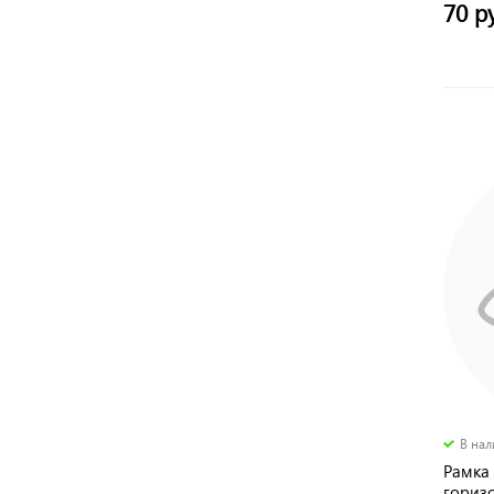
70 р
В на
Рамка 
горизо