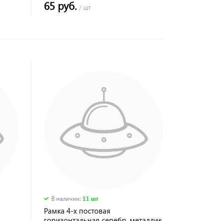
65 руб.
/ шт
В наличии
:
11 шт
Рамка 4-х постовая
горизонтальная серебр. металлик