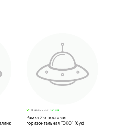
В наличии
:
37 шт
Рамка 2-х постовая
аллик
горизонтальная "ЭКО" (бук)
"Таймыр" TDM