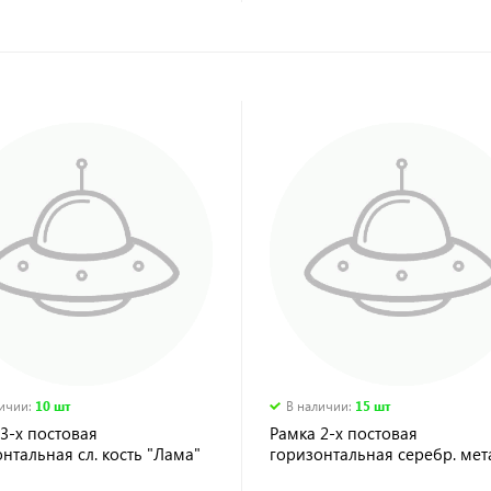
личии
:
10 шт
В наличии
:
15 шт
3-х постовая
Рамка 2-х постовая
нтальная сл. кость "Лама"
горизонтальная серебр. мет
"Лама" TDM