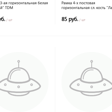
 3-ая горизонтальная белая
Рамка 4-х постовая
ай" TDM
горизонтальная сл. кость "Л
TDM
уб.
85 руб.
/ шт
/ шт