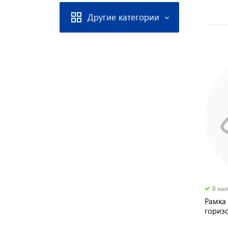
Другие категории
В на
Рамка 
горизо
TDM