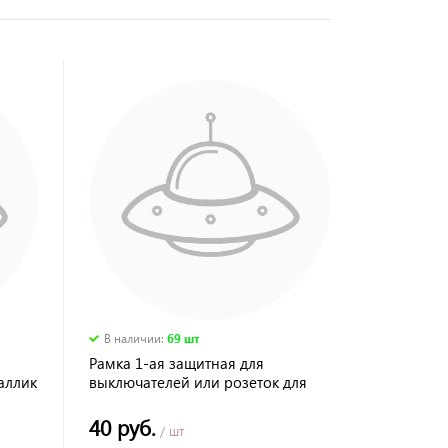
В наличии
:
69 шт
Рамка 1-ая защитная для
аллик
выключателей или розеток для
защиты обоев 130*130 мм
прозрачная TDM*
40 руб.
/ шт