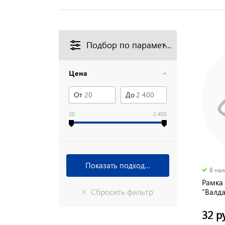
Подбор по параметрам
Цена
От
До
20
2 400
В на
Рамка
"Валд
32 р