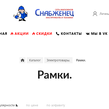
Личны
НАЯ
АКЦИИ
СКИДКИ
КОНТАКТЫ
МЫ В VK
Каталог
Электротовары.
Рамки.
Рамки.
улярности
по цене
по алфавиту