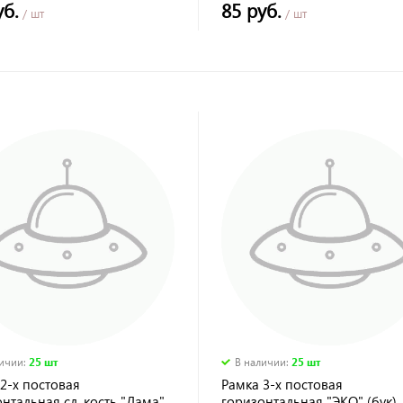
уб.
85 руб.
/ шт
/ шт
личии
:
25 шт
В наличии
:
25 шт
2-х постовая
Рамка 3-х постовая
нтальная сл. кость "Лама"
горизонтальная "ЭКО" (бук)