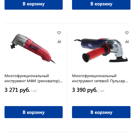
В корзину
В корзину
Многофункциональный
Многофункциональный
инструмент МФИ (реноватор)
инструмент сетевой Пульсар
сетевой Edon MF-330
МФИ 300С, 300Вт, 15000-
3 271 руб.
3 390 руб.
23000кол/мин,, 1,5кг
/ шт
/ шт
В корзину
В корзину