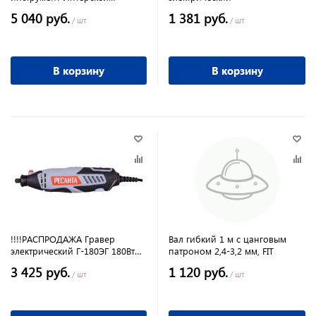
МФИ-500Э
5 040 руб.
1 381 руб.
/ шт
/ шт
В корзину
В корзину
!!!!РАСПРОДАЖА Гравер
Вал гибкий 1 м с цанговым
электрический Г-180ЭГ 180Вт
патроном 2,4-3,2 мм, FIT
34000об/мин 50Гц Ресанта
3 425 руб.
1 120 руб.
/ шт
/ шт