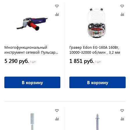
Многофункциональный
Гравер Edon EG-160A 160Вт,
инструмент сетевой Пульсар
10000-32000 об/мин , 3,2 мм
МФИ 500ЭС, 500Вт, 8000-
5 290 руб.
1 851 руб.
16000кол/мин, пл.пуск, 2,3кг
/ шт
/ шт
В корзину
В корзину