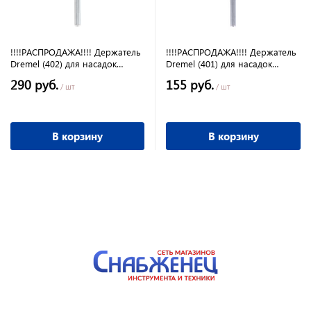
!!!!РАСПРОДАЖА!!!! Держатель
!!!!РАСПРОДАЖА!!!! Держатель
Dremel (402) для насадок
Dremel (401) для насадок
войлочных полир. или
войлочных полир. или
290 руб.
155 руб.
отрезных кругов
отрезных кругов
/ шт
/ шт
В корзину
В корзину