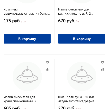
Комплект
Излив смесителя для
ёрш+подставка,пластик белый
кухни,силиконовый, 2
щетина черная
режима,черный
175 руб.
670 руб.
/ шт
/ шт
В корзину
В корзину
Излив смесителя для
Шланг для душа 150 и/и
кухни,силиконовый, 2
латунь,антитвист,графит
режима,белый
605 руб.
370 руб.
/ шт
/ шт