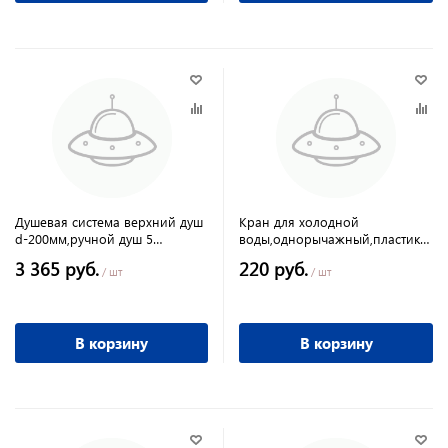
Душевая система верхний душ
Кран для холодной
d-200мм,ручной душ 5
воды,однорычажный,пластик
режимов,хром
хром Моно
3 365 руб.
220 руб.
/ шт
/ шт
В корзину
В корзину