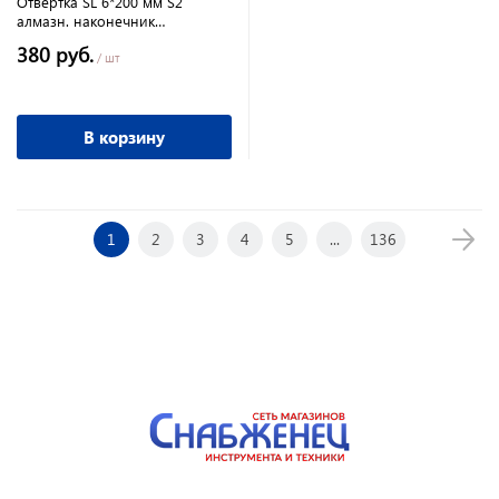
Отвертка SL 6*200 мм S2
алмазн. наконечник
Hanskonner
380 руб.
/ шт
В корзину
1
2
3
4
5
...
136