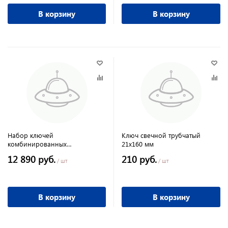
В корзину
В корзину
Набор ключей
Ключ свечной трубчатый
комбинированных
21х160 мм
трещеточный шарнирных 8-32
12 890 руб.
210 руб.
мм 13шт
/ шт
/ шт
В корзину
В корзину