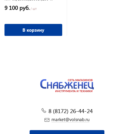
450/250-850 об/мин,краска-
9 100 руб.
max120л,смеси-max60л
/ шт
В корзину
8 (8172) 26-44-24
market@volsnab.ru