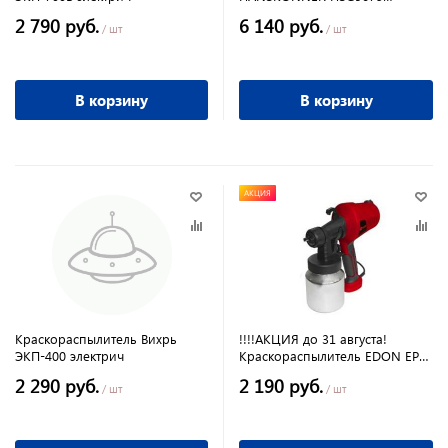
(750Вт,0-1,2 л/
2 790 руб.
6 140 руб.
мин,)малошумный
/ шт
/ шт
В корзину
В корзину
АКЦИЯ
Краскораспылитель Вихрь
!!!!АКЦИЯ до 31 августа!
ЭКП-400 электрич
Краскораспылитель EDON EPS-
550 электрич
2 290 руб.
2 190 руб.
/ шт
/ шт