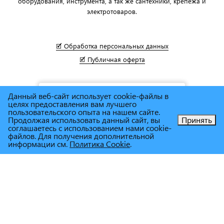
оборудования, инструмента, а так же сантехники, крепежа и
электротоваров.
🗹 Обработка персональных данных
🗹 Публичная оферта
Данный веб-сайт использует cookie-файлы в
целях предоставления вам лучшего
пользовательского опыта на нашем сайте.
Продолжая использовать данный сайт, вы
Принять
соглашаетесь с использованием нами cookie-
Позвоните нам!
файлов. Для получения дополнительной
информации см.
Политика Cookie
.
© Сеть магазинов инструмента и техники
"Торговый дом
Снабженец"
1995г. - 2025г.