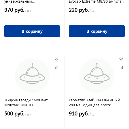
универсальный
Evocap Extreme М8/80 ампула
двухкомпонентный EV-I 300мл
TYTAN Professional
970 руб.
220 руб.
TYTAN Professional
/ шт
/ шт
В корзину
В корзину
Жидкие гвозди "Момент
Герметик-клей ПРОЗРАЧНЫЙ
Монтаж" МВ-100
280 мл "один для всего"
суперсильный плюс 380 гр
"Момент"
500 руб.
910 руб.
/ шт
/ шт