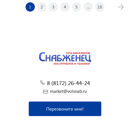
1
2
3
4
5
...
10
8 (8172) 26-44-24
market@volsnab.ru
Перезвоните мне!