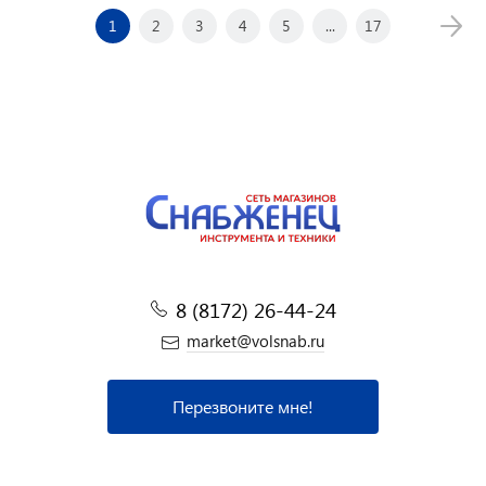
1
2
3
4
5
...
17
8 (8172) 26-44-24
market@volsnab.ru
Перезвоните мне!