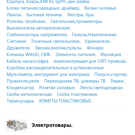
Корпуса, боксы,КМПН, ЩРН, дин рейка.
Блоки питания,зарядные, драйвер.
Вилки силовые.
Лампы.
Бытовая техника.
Люстры, бра.
Розетки, тройники.
Светильник,прожекторы.
Выключатели автоматические.
Стабилизаторы напряжения.
Гильзы,Наконечники.
Счетчики.
Точечные светильники.
Удлинители.
Держатели.
Звонки,кнопки,пульты.
Фонари.
Клеммы WAGO, СМК.
Элементы питания.
Изоляция.
Кабель канал,гофра.
комплектующие для СИП провода.
Коробки распределительные и установочные.
Мультиметр, инструмент для электрика.
Патрон,стартер.
Пускатели,реле.
Переходники ТВ, штекеры ТВ.
Рамки.
Конденсатор.
Розетки силовые.
Лента светодиодная.
Скоба металлическая.
Скоба пластиковая.
Термоусадка.
ХОМУТЫ ПЛАСТИКОВЫЕ.
Электротовары.