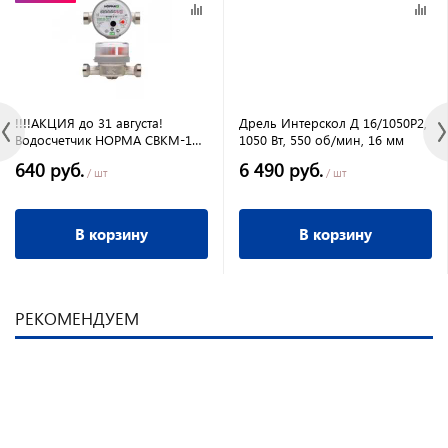
!!!!АКЦИЯ до 31 августа!
Дрель Интерскол Д 16/1050Р2,
Водосчетчик НОРМА СВКМ-15У
1050 Вт, 550 об/мин, 16 мм
универсальный (ЭКОМЕРА)(
640 руб.
6 490 руб.
без комплекта
/ шт
/ шт
присоединения)
В корзину
В корзину
РЕКОМЕНДУЕМ
РЕКОМЕНДУЕМ
ХИТ ПРОДАЖ
РЕКОМЕНДУЕМ
РЕКОМЕНДУЕМ
РЕКОМЕНДУЕМ
РЕКОМЕНДУЕМ
РЕКОМЕНДУЕМ
РЕКОМЕНДУЕМ
РЕКОМЕНДУЕМ
РАСПРОДАЖА