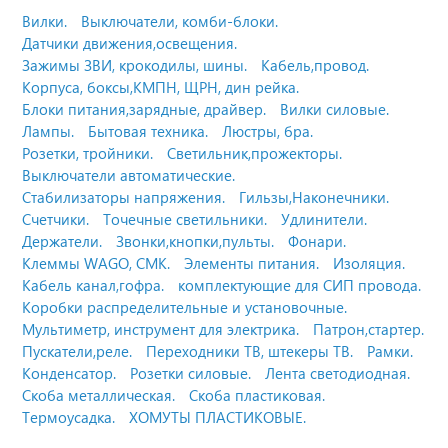
Вилки.
Выключатели, комби-блоки.
Датчики движения,освещения.
Зажимы ЗВИ, крокодилы, шины.
Кабель,провод.
Корпуса, боксы,КМПН, ЩРН, дин рейка.
Блоки питания,зарядные, драйвер.
Вилки силовые.
Лампы.
Бытовая техника.
Люстры, бра.
Розетки, тройники.
Светильник,прожекторы.
Выключатели автоматические.
Стабилизаторы напряжения.
Гильзы,Наконечники.
Счетчики.
Точечные светильники.
Удлинители.
Держатели.
Звонки,кнопки,пульты.
Фонари.
Клеммы WAGO, СМК.
Элементы питания.
Изоляция.
Кабель канал,гофра.
комплектующие для СИП провода.
Коробки распределительные и установочные.
Мультиметр, инструмент для электрика.
Патрон,стартер.
Пускатели,реле.
Переходники ТВ, штекеры ТВ.
Рамки.
Конденсатор.
Розетки силовые.
Лента светодиодная.
Скоба металлическая.
Скоба пластиковая.
Термоусадка.
ХОМУТЫ ПЛАСТИКОВЫЕ.