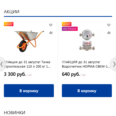
АКЦИИ
АКЦИЯ
АКЦИЯ
ХИТ ПРОДАЖ
!!!!Акция до 31 августа! Тачка
!!!!АКЦИЯ до 31 августа!
строительная 110 л 200 кг 1
Водосчетчик НОРМА СВКМ-15У
пневмоколесо (ТС-131) 2PR
универсальный (ЭКОМЕРА)(
3 300 руб.
640 руб.
16"4,00*8 12 мм
без комплекта
/ шт
/ шт
присоединения)
В корзину
В корзину
НОВИНКИ