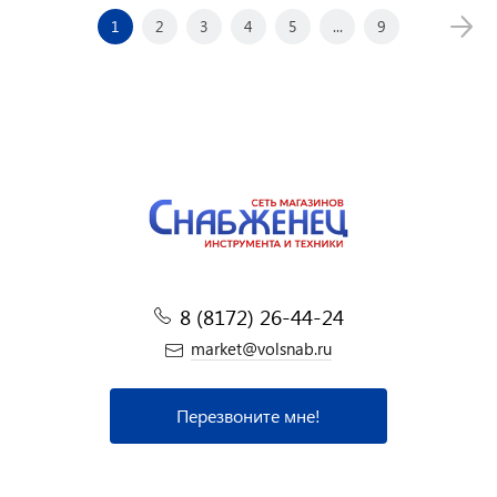
1
2
3
4
5
...
9
8 (8172) 26-44-24
market@volsnab.ru
Перезвоните мне!