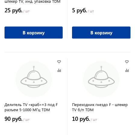
штекер TV, инд. упаковка TDM
25 руб.
5 руб.
/ шт
/ шт
В корзину
В корзину
Делитель TV «краб»×3 под F
Переходник гнездо F - штекер
разъем 5-1000 МГц TDM
TV б/п TDM
90 руб.
10 руб.
/ шт
/ шт