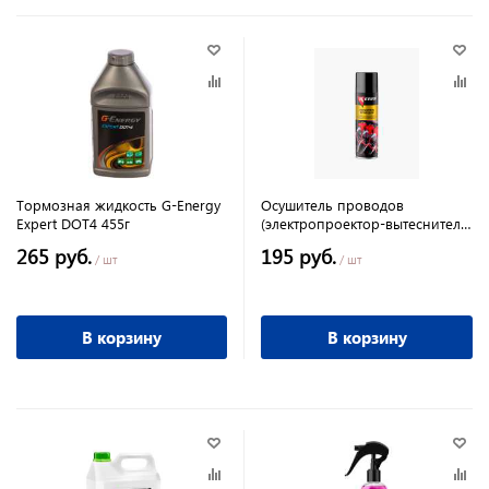
Тормозная жидкость G-Energy
Осушитель проводов
Expert DOT4 455г
(электропроектор-вытеснитель
влаги) 335мл
265 руб.
195 руб.
/ шт
/ шт
В корзину
В корзину