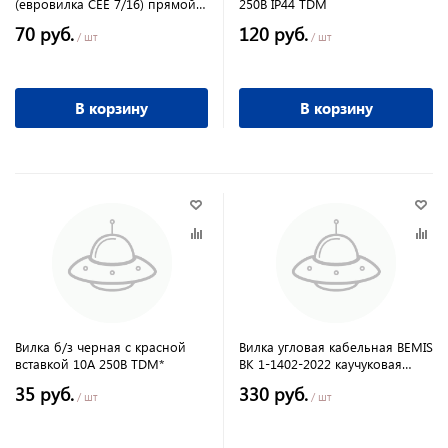
(евровилка CEE 7/16) прямой
250В IP44 TDM
вывод проводника TDM
70 руб.
120 руб.
/ шт
/ шт
В корзину
В корзину
Вилка б/з черная с красной
Вилка угловая кабельная BEMIS
вставкой 10А 250В TDM*
BK 1-1402-2022 каучуковая
220В 16А с з/к
35 руб.
330 руб.
/ шт
/ шт