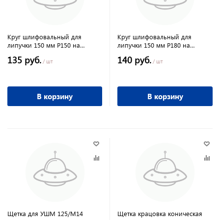
Круг шлифовальный для
Круг шлифовальный для
липучки 150 мм Р150 на
липучки 150 мм Р180 на
ворсовой подложке 5 шт
ворсовой подложке 5 шт
135 руб.
140 руб.
MATRIX
MATRIX
/ шт
/ шт
В корзину
В корзину
Щетка для УШМ 125/М14
Щетка крацовка коническая