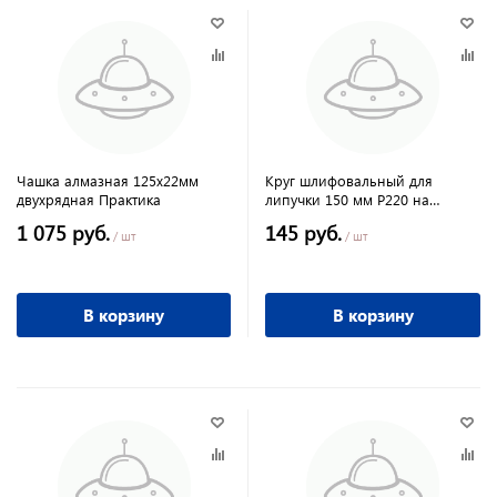
Чашка алмазная 125х22мм
Круг шлифовальный для
двухрядная Практика
липучки 150 мм Р220 на
ворсовой подложке 5 шт
1 075 руб.
145 руб.
MATRIX
/ шт
/ шт
В корзину
В корзину