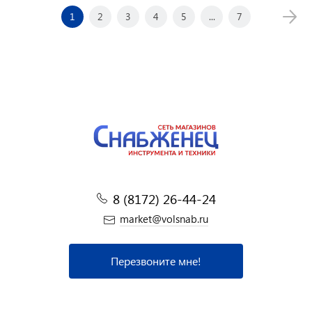
1
2
3
4
5
...
7
8 (8172) 26-44-24
market@volsnab.ru
Перезвоните мне!