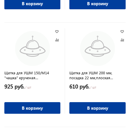
В корзину
В корзину
Щетка для УШМ 150/М14
Щетка для УШМ 200 мм,
"чашка" крученая
посадка 22 мм,плоская
металлическая
металлическая
925 руб.
610 руб.
проволока,MATRIX
/ шт
/ шт
В корзину
В корзину