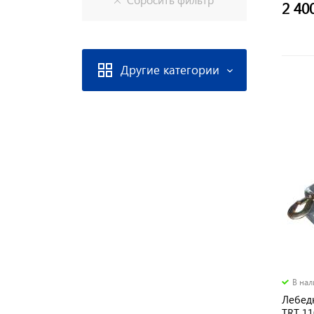
2 40
Другие категории
В на
Лебед
TRT 11