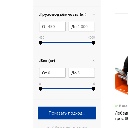
.Грузоподъёмность (кг)
От
До
450
4000
.Вес (кг)
От
До
0
6
В на
Лебед
трос 8