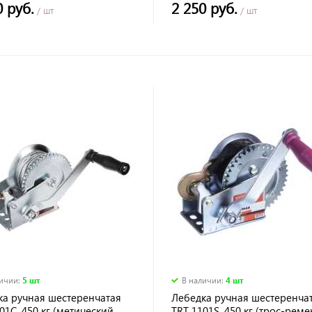
0 руб.
2 250 руб.
/ шт
/ шт
личии
:
5 шт
В наличии
:
4 шт
ка ручная шестеренчатая
Лебедка ручная шестеренча
01C, 450 кг (метический
TRT 1101S, 450 кг (трос-реме