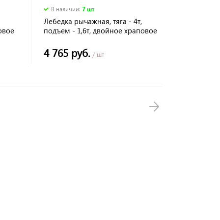
В наличии
:
7 шт
Лебедка рычажная, тяга - 4т,
овое
подъем - 1,6т, двойное храповое
колесо
4 765 руб.
/ шт