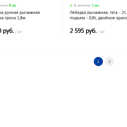
личии
:
8 шт
В наличии
:
1 шт
ка ручная рычажная
Лебедка рычажная, тяга - 2т,
на троса 1,8м
подъем - 0,8т, двойное храп
колесо
0 руб.
2 595 руб.
/ шт
/ шт
1
2