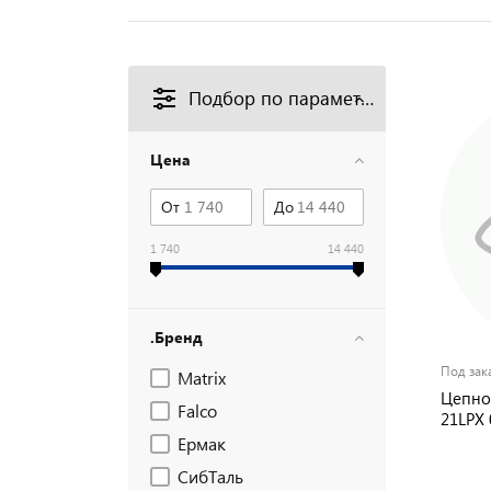
Подбор по параметрам
Цена
От
До
1 740
14 440
.Бренд
Под зак
Matrix
Цепно
Falco
21LPX 
Ермак
СибТаль