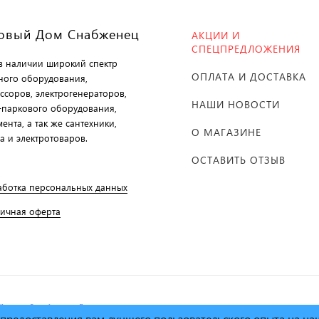
овый Дом Снабженец
АКЦИИ И
СПЕЦПРЕДЛОЖЕНИЯ
 в наличии широкий спектр
ОПЛАТА И ДОСТАВКА
ного оборудования,
ссоров, электрогенераторов,
НАШИ НОВОСТИ
-паркового оборудования,
ента, а так же сантехники,
О МАГАЗИНЕ
а и электротоваров.
ОСТАВИТЬ ОТЗЫВ
аботка персональных данных
личная оферта
й дом Снабженец"
1995г. -
х предоставления вам лучшего пользовательского опыта на н