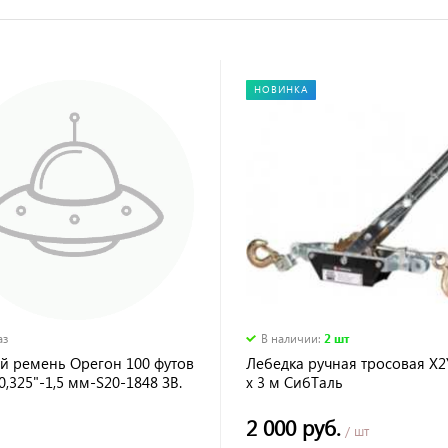
НОВИНКА
аз
В наличии
:
2 шт
й ремень Орегон 100 футов
Лебедка ручная тросовая X2
0,325"-1,5 мм-S20-1848 ЗВ.
х 3 м СибТаль
2 000 руб.
/ шт