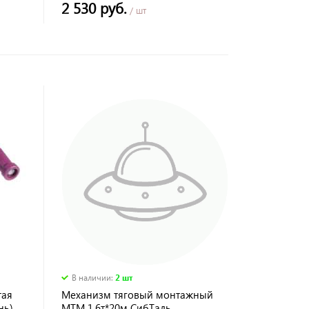
2 530 руб.
/ шт
В наличии
:
2 шт
тая
Механизм тяговый монтажный
нь),
МТМ 1,6т*20м СибТаль