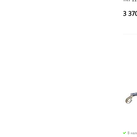
трос),
3 37
В на