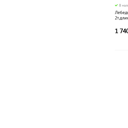
В на
Лебед
2т.дли
1 74