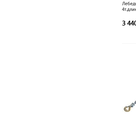
Лебед
4т.дли
3 44