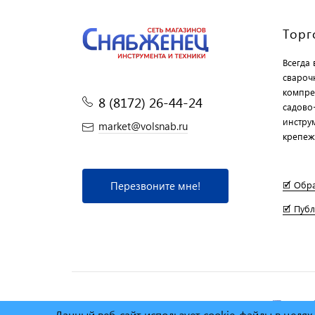
Торг
Всегда
свароч
компре
8 (8172) 26-44-24
садово
инструм
market@volsnab.ru
крепеж
Перезвоните мне!
🗹 Обр
🗹 Пуб
© Сеть магазинов инструмента и техники
"Торговы
Данный веб-сайт использует cookie-файлы в целя