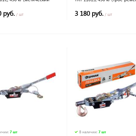
 L=10 м, ЕРМАК
L=8,5 м, ЕРМАК
0 руб.
3 180 руб.
/ шт
/ шт
личии
:
7 шт
В наличии
:
7 шт