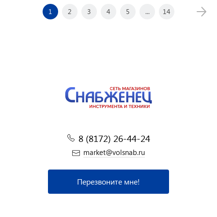
1
2
3
4
5
...
14
8 (8172) 26-44-24
market@volsnab.ru
Перезвоните мне!