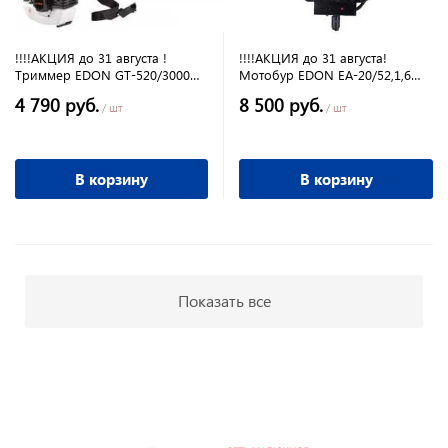
!!!!АКЦИЯ до 31 августа !
!!!!АКЦИЯ до 31 августа!
Триммер EDON GT-520/3000
Мотобур EDON EA-20/52,1,6
4.1л.с, 2-х тактный, 3000Вт,
кВт.,52см3, 2,18л.с 150-310 об/
4 790 руб.
8 500 руб.
леска, нож, не разб. штанга
мин
/ шт
/ шт
В корзину
В корзину
Показать все