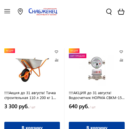
АКЦИЯ
АКЦИЯ
ХИТ ПРОДАЖ
!!!!Акция до 31 августа! Тачка
!!!!АКЦИЯ до 31 августа!
строительная 110 л 200 кг 1
Водосчетчик НОРМА СВКМ-15У
пневмоколесо (ТС-131) 2PR
универсальный (ЭКОМЕРА)(
3 300 руб.
640 руб.
16"4,00*8 12 мм
без комплекта присоединения)
/ шт
/ шт
В корзину
В корзину