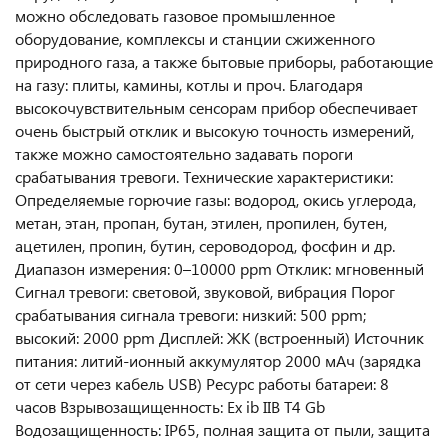
можно обследовать газовое промышленное
оборудование, комплексы и станции сжиженного
природного газа, а также бытовые приборы, работающие
на газу: плиты, камины, котлы и проч. Благодаря
высокочувствительным сенсорам прибор обеспечивает
очень быстрый отклик и высокую точность измерений,
также можно самостоятельно задавать пороги
срабатывания тревоги. Технические характеристики:
Определяемые горючие газы: водород, окись углерода,
метан, этан, пропан, бутан, этилен, пропилен, бутен,
ацетилен, пропин, бутин, сероводород, фосфин и др.
Диапазон измерения: 0–10000 ppm Отклик: мгновенный
Сигнал тревоги: световой, звуковой, вибрация Порог
срабатывания сигнала тревоги: низкий: 500 ppm;
высокий: 2000 ppm Дисплей: ЖК (встроенный) Источник
питания: литий-ионный аккумулятор 2000 мАч (зарядка
от сети через кабель USB) Ресурс работы батареи: 8
часов Взрывозащищенность: Ex ib IIB T4 Gb
Водозащищенность: IP65, полная защита от пыли, защита