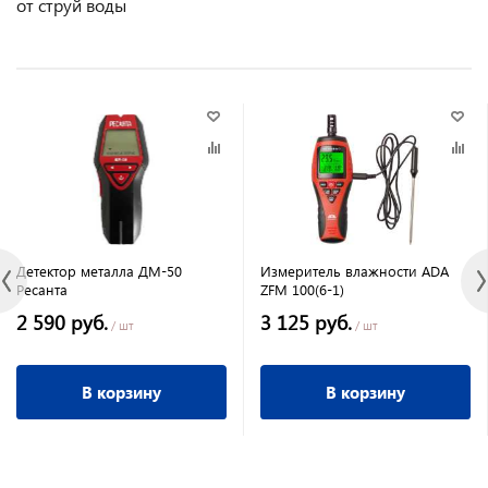
от струй воды
Детектор металла ДМ-50
Измеритель влажности ADA
Ресанта
ZFM 100(6-1)
2 590 руб.
3 125 руб.
/ шт
/ шт
В корзину
В корзину